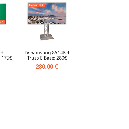
 +
TV Samsung 85″ 4K +
: 175€
Truss E Base: 280€
280,00
€