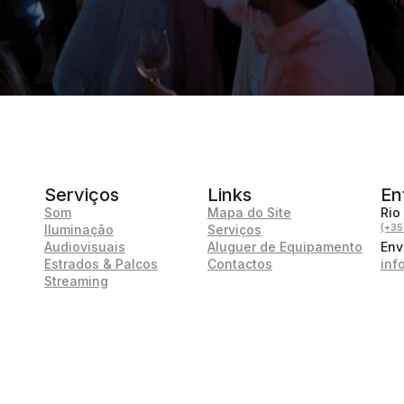
Serviços
Links
En
Som
Mapa do Site
Rio
(+35
Iluminação
Serviços
Audiovisuais
Aluguer de Equipamento
Env
Estrados & Palcos
Contactos
inf
Streaming