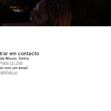
trar em contacto
 de Mouro, Sintra
1)
969 121 399
ie-nos um email
o@90db.pt