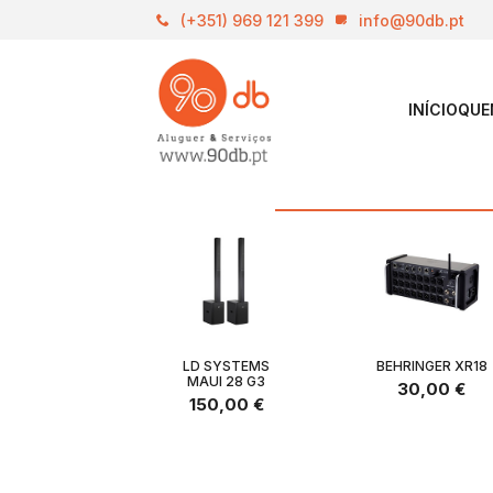
(+351) 969 121 399
info@90db.pt
INÍCIO
QUE
LD SYSTEMS
BEHRINGER XR18
MAUI 28 G3
30,00
€
150,00
€