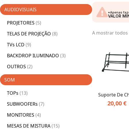
NÃO VEN
AUDIOVISUAIS
*Apenas faze
VALOR MÍ
PROJETORES
(5)
A mostrar todos 
TELAS DE PROJEÇÃO
(8)
TVs LCD
(9)
BACKDROP ILUMINADO
(3)
OUTROS
(2)
SOM
TOPs
(13)
Suporte De C
20,00
€
SUBWOOFERs
(7)
MONITORES
(4)
MESAS DE MISTURA
(15)