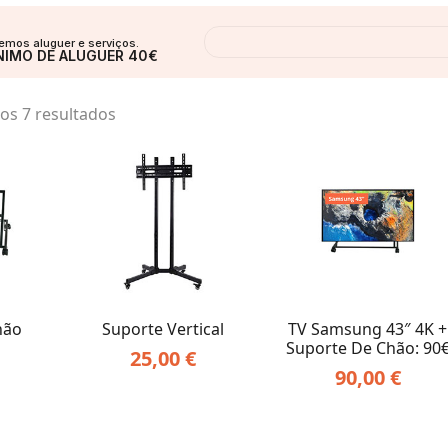
DEMOS EQUIPAMENTOS
mos aluguer e serviços.
NIMO DE ALUGUER 40€
Ordenado
os 7 resultados
por
preço:
menor
para
maior
hão
Suporte Vertical
TV Samsung 43″ 4K +
Suporte De Chão: 90
25,00
€
90,00
€