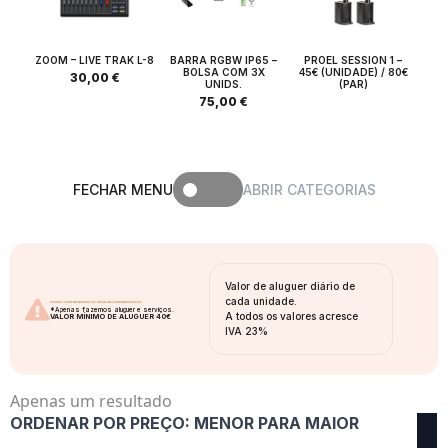
ZOOM – LIVE TRAK L-8
BARRA RGBW IP65 –
PROEL SESSION 1 –
BOLSA COM 3X
45€ (UNIDADE) / 80€
30,00
€
UNIDS.
(PAR)
75,00
€
FECHAR MENU
ABRIR CATEGORIAS
Valor de aluguer diário de
cada unidade.
NÃO VENDEMOS EQUIPAMENTOS
*Apenas fazemos aluguer e serviços.
A todos os valores acresce
VALOR MÍNIMO DE ALUGUER 40€
IVA 23%
Apenas um resultado