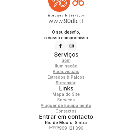
O seu desafio,
o nosso compromisso
Serviços
Som
Iluminação
Audiovisuais
Estrados & Palcos
Streaming
Links
Mapa do Site
Serviços
Aluguer de Equipamento
Contactos
Entrar em contacto
Rio de Mouro, Sintra
(+351)
969 121 399