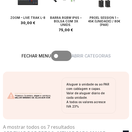
ZOOM – LIVE TRAK L-8
BARRA RGBW IP65 –
PROEL SESSION 1 –
BOLSA COM 3X
45€ (UNIDADE) / 80€
30,00
€
UNIDS.
(PAR)
75,00
€
FECHAR MENU
ABRIR CATEGORIAS
Aluguer à unidade ou ao PAR
com cablagem e capas.
Valor de aluguer diário de
NÃO VENDEMOS EQUIPAMENTOS
*Apenas fazemos aluguer e serviços.
cada unidade.
VALOR MÍNIMO DE ALUGUER 40€
A todos os valores acresce
IVA 23%
Ordenado
A mostrar todos os 7 resultados