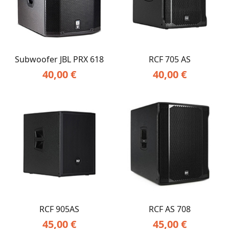
Subwoofer JBL PRX 618
RCF 705 AS
40,00
€
40,00
€
RCF 905AS
RCF AS 708
45,00
€
45,00
€