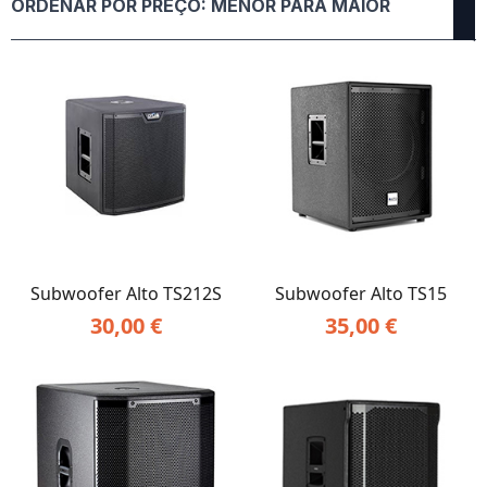
por
preço:
menor
para
maior
Subwoofer Alto TS212S
Subwoofer Alto TS15
30,00
€
35,00
€