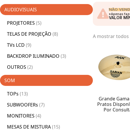
AUDIOVISUAIS
NÃO VEN
*Apenas faze
VALOR MÍ
PROJETORES
(5)
TELAS DE PROJEÇÃO
(8)
A mostrar todos 
TVs LCD
(9)
BACKDROP ILUMINADO
(3)
OUTROS
(2)
SOM
TOPs
(13)
Grande Gama
Pratos Disponí
SUBWOOFERs
(7)
Por Consult
MONITORES
(4)
MESAS DE MISTURA
(15)