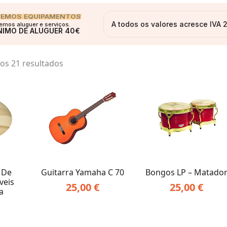
DEMOS EQUIPAMENTOS
A todos os valores acresce IVA
mos aluguer e serviços.
NIMO DE ALUGUER 40€
Ordenado
os 21 resultados
por
preço:
menor
para
maior
 De
Guitarra Yamaha C 70
Bongos LP – Matado
veis
25,00
€
25,00
€
a