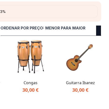
 23%
r
Congas
Guitarra Ibanez
30,00
€
30,00
€