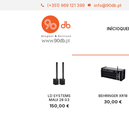
(+351) 969 121 399
info@90db.pt
INÍCIO
QUE
LD SYSTEMS
BEHRINGER XR18
MAUI 28 G3
30,00
€
150,00
€