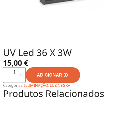
UV Led 36 X 3W
15,00
€
QUANTIDADE
DE
ADICIONAR
UV
LED
36
Categorias:
ILUMINAÇÃO
,
LUZ NEGRA
X
Produtos Relacionados
3W