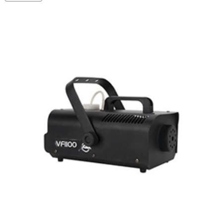
PEQUENA
(ATÉ
20M2)
(400W)