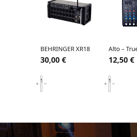
BEHRINGER XR18
Alto – Tr
30,00
€
12,50
€
QUANTIDADE
QUANTIDADE
DE
DE
ADICIONAR
ADICI
BEHRINGER
ALTO
XR18
-
TRUEMIX
600