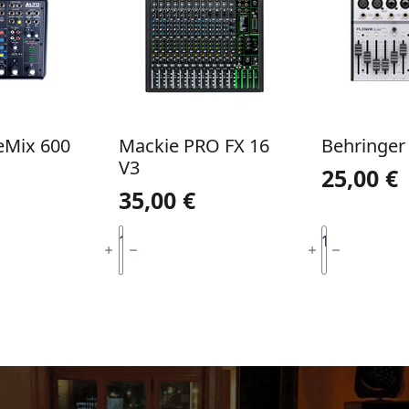
ueMix 600
Mackie PRO FX 16
Behringer
V3
25,00
€
35,00
€
QUANTIDADE
QUANTIDADE
DE
DE
ONAR
ADICIONAR
ADICI
MACKIE
BEHRINGER
PRO
FLOW
FX
8
16
V3