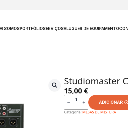
M SOMOS
PORTFÓLIO
SERVIÇOS
ALUGUER DE EQUIPAMENTO
CON
Studiomaster C
15,00
€
QUANTIDADE
DE
ADICIONAR
STUDIOMASTER
CLUB
XS
Categoria:
MESAS DE MISTURA
5+