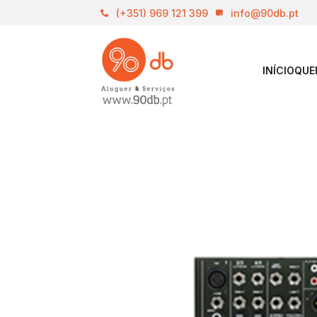
(+351) 969 121 399
info@90db.pt
INÍCIO
QUE