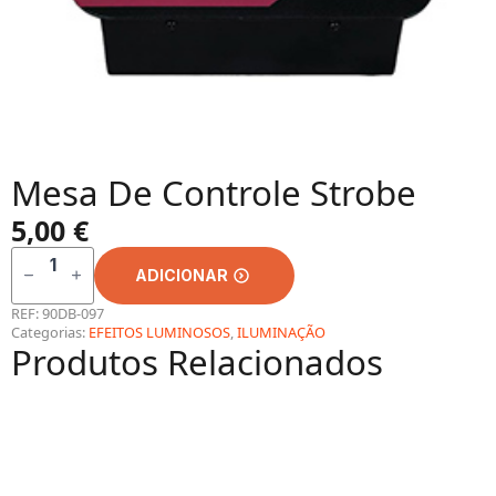
Mesa De Controle Strobe
5,00
€
QUANTIDADE
DE
ADICIONAR
MESA
DE
CONTROLE
REF:
90DB-097
STROBE
Categorias:
EFEITOS LUMINOSOS
,
ILUMINAÇÃO
Produtos Relacionados