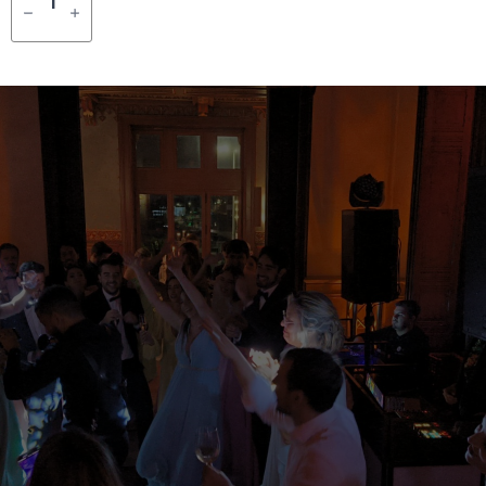
DE
ADICIONAR
SHOWTEC
GRAVITY
(12
X
3W
QUAD
LED)