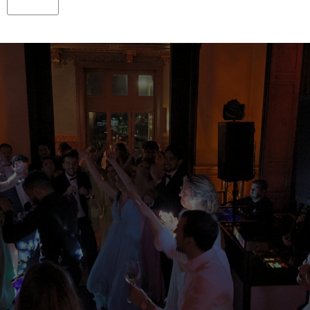
-
STAIRVILLE
MH
-
336
(VALOR
DO
PAR)