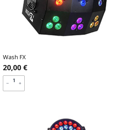
Wash FX
20,00
€
QUANTIDADE
DE
ADICIONAR
WASH
FX